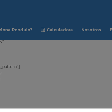
S EN
iona Pendulo?
Calculadora
Nosotros
w"
_pattern"]
a
s