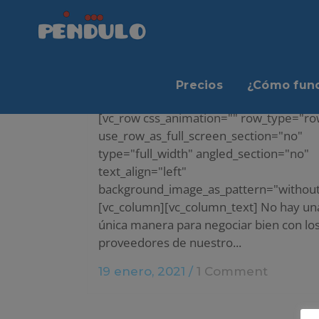
CÓMO NEGOCIAR CON PROVEEDORE
Precios
¿Cómo func
TU RESTAURANTE
[vc_row css_animation="" row_type="ro
use_row_as_full_screen_section="no"
type="full_width" angled_section="no"
text_align="left"
background_image_as_pattern="without
[vc_column][vc_column_text] No hay un
única manera para negociar bien con lo
proveedores de nuestro...
19 enero, 2021
/
1 Comment