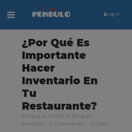
Log in
¿Por Qué Es
Importante
Hacer
Inventario En
Tu
Restaurante?
Posted at 14:34h
in
Blog
by
Pendulo
0 Comments
0
Likes